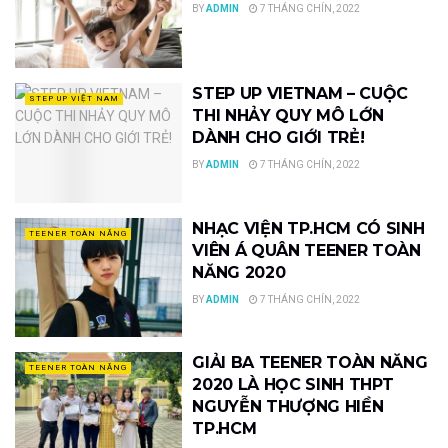
BY
ADMIN
7 THÁNG CHÍN, 2022
STEP UP VIETNAM – CUỘC
STEP UP VIỆT NAM
THI NHẢY QUY MÔ LỚN
DÀNH CHO GIỚI TRẺ!
BY
ADMIN
7 THÁNG CHÍN, 2022
NHẠC VIỆN TP.HCM CÓ SINH
TEENER TOÀN NĂNG
VIÊN Á QUÂN TEENER TOÀN
NĂNG 2020
BY
ADMIN
7 THÁNG CHÍN, 2022
GIẢI BA TEENER TOÀN NĂNG
TEENER TOÀN NĂNG
2020 LÀ HỌC SINH THPT
NGUYỄN THƯỢNG HIỀN
TP.HCM