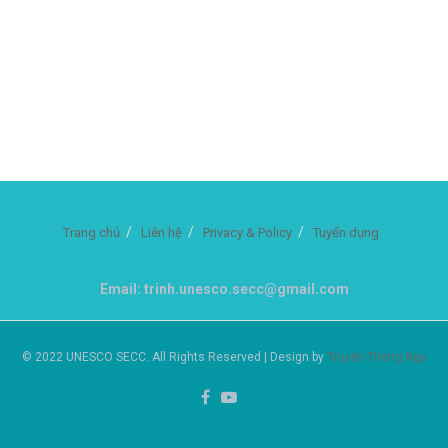
Trang chủ
Liên hệ
Privacy & Policy
Tuyển dụng
Email: trinh.unesco.secc@gmail.com
© 2022 UNESCO SECC. All Rights Reserved | Design by
Truyền Thông Ngọ