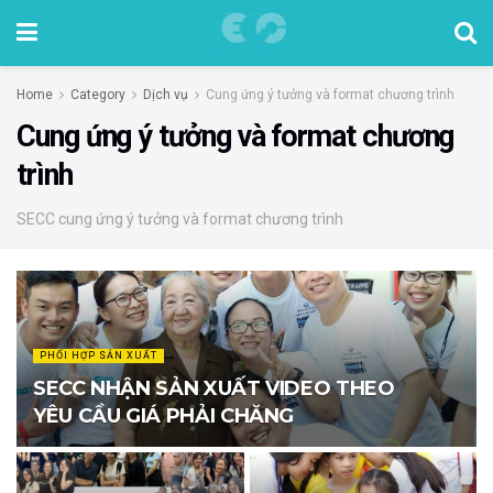
Home
Category
Dịch vụ
Cung ứng ý tưởng và format chương trình
Cung ứng ý tưởng và format chương
trình
SECC cung ứng ý tưởng và format chương trình
PHỐI HỢP SẢN XUẤT
SECC NHẬN SẢN XUẤT VIDEO THEO
YÊU CẦU GIÁ PHẢI CHĂNG