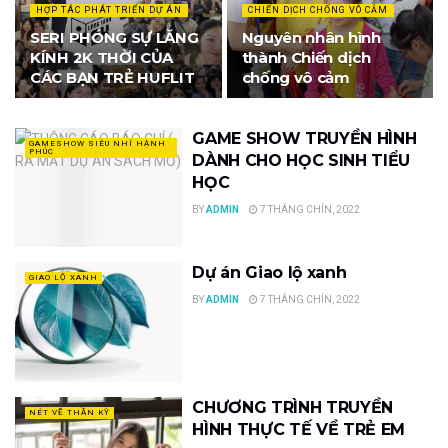
HỢP TÁC PHÁT TRIỂN DỰ ÁN
CHIẾN DỊCH CHỐNG VÔ CẢM
SERI PHÓNG SỰ LĂNG
Nguyên nhân hình
KÍNH 2K THỜI CỦA
thành Chiến dịch
CÁC BẠN TRẺ HUFLIT
chống vô cảm
GAME SHOW TRUYỀN HÌNH
GAMESHOW SIÊU NHÍ HẠNH
PHÚC
DÀNH CHO HỌC SINH TIỂU
HỌC
BY
ADMIN
7 THÁNG CHÍN, 2022
Dự án Giao lộ xanh
GIAO LỘ XANH
BY
ADMIN
7 THÁNG CHÍN, 2022
CHƯƠNG TRÌNH TRUYỀN
NÉT VẼ THẦN KỲ
HÌNH THỰC TẾ VỀ TRẺ EM