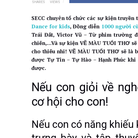
SHARES
VIEWS
SECC chuyên tổ chức các sự kiện truyền
Dance for kids
, Đồng diễn
1000 người cù
Trái Đất, Victor Vũ – Từ phim trường 
chiến,…Và sự kiện VẼ MÀU TUỔI THƠ sẽ l
cho thiếu nhi! VẼ MÀU TUỔI THƠ sẽ là bu
được Tự Tin – Tự Hào – Hạnh Phúc khi c
được.
Nếu con giỏi về nghệ
cơ hội cho con!
Nếu con có năng khiếu 
trưng bày và tập thuy