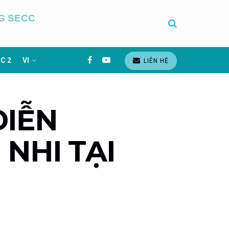
G SECC
C 2
VI
LIÊN HỆ
DIỄN
NHI TẠI