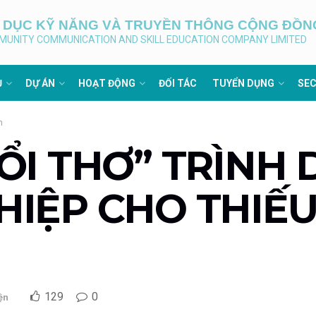
O DỤC KỸ NĂNG VÀ TRUYỀN THÔNG CỘNG ĐỒN
MUNITY COMMUNICATION AND SKILL EDUCATION COMPANY LIMITED
Ụ
DỰ ÁN
HOẠT ĐỘNG
ĐỐI TÁC
TUYỂN DỤNG
SEC
n
ỔI THƠ” TRÌNH 
IỆP CHO THIẾU 
129
0
ện