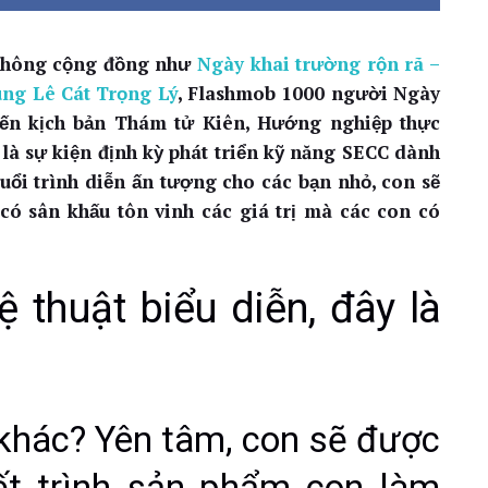
 thông cộng đồng như
Ngày khai trường rộn rã –
ng Lê Cát Trọng Lý
, Flashmob 1000 người Ngày
đến kịch bản Thám tử Kiên, Hướng nghiệp thực
à sự kiện định kỳ phát triển kỹ năng SECC dành
ổi trình diễn ấn tượng cho các bạn nhỏ, con sẽ
ó sân khấu tôn vinh các giá trị mà các con có
 thuật biểu diễn, đây là
khác? Yên tâm, con sẽ được
ết trình sản phẩm con làm