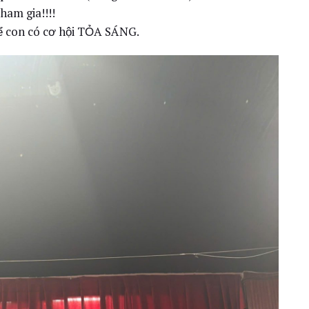
ham gia!!!!
ể con có cơ hội TỎA SÁNG.