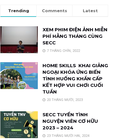
Trending
Comments
Latest
XEM PHIM ĐIỆN ẢNH MIỄN
PHÍ HẰNG THÁNG CÙNG
SECC
7 THÁNG CHÍN, 2022
HOME SKILLS KHAI GIẢNG
NGOẠI KHÓA ỨNG BIẾN
TÌNH HUỐNG KHẨN CẤP
KẾT HỢP VUI CHƠI CUỐI
TUẦN
20 THÁNG MƯỜI, 2023
SECC TUYỂN TÌNH
NGUYỆN VIÊN CƠ HỮU
2023 – 2024
23 THÁNG MƯỜI HAI, 2024