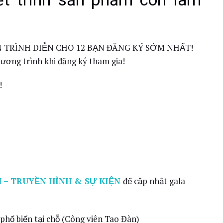
HẠN TRÌNH DIỄN CHO 12 BẠN ĐĂNG KÝ SỚM NHẤT!
ương trình khi đăng ký tham gia!
!
 – TRUYỀN HÌNH & SỰ KIỆN
để cập nhật gala
 phổ biến tại chỗ (Công viên Tao Đàn)