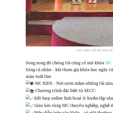
HỌC SINH LỚP MC KIDS S
Song song đó chúng tôi cũng có mở khóa
MC 
từng cá nhân – khi tham gia khóa học ngày c
màu tuổi thơ.
MC KIDS – Nơi ươm mầm những tài năng
Chương trình đặc biệt từ SECC:
Kết hợp online linh hoạt & luyện tập sân
Giao lưu cùng MC chuyên nghiệp, nghệ s
Biểu diễn trên sân khấu – có giải thưởn