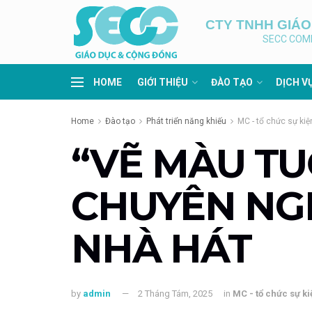
CTY TNHH GIÁ
SECC COM
HOME
GIỚI THIỆU
ĐÀO TẠO
DỊCH V
Home
Đào tạo
Phát triển năng khiếu
MC - tổ chức sự kiệ
“VẼ MÀU TU
CHUYÊN NGH
NHÀ HÁT
by
admin
2 Tháng Tám, 2025
in
MC - tổ chức sự ki