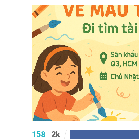
158
2k