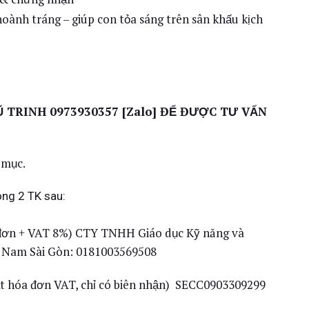
ành tráng – giúp con tỏa sáng trên sân khấu kịch
Ũ TRINH 0973930357 [Zalo] ĐỂ ĐƯỢC TƯ VẤN
 mục.
ong 2 TK sau:
 đơn + VAT 8%) CTY TNHH Giáo dục Kỹ năng và
 Nam Sài Gòn: 0181003569508
t hóa đơn VAT, chỉ có biên nhận) SECC0903309299