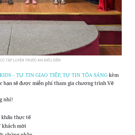
ECC TẬP LUYỆN TRƯỚC KHI BIỂU DIỄN
KIDS – TỰ TIN GIAO TIẾP, TỰ TIN TỎA SÁNG
kèm
ác bạn sẽ được miễn phí tham gia chương trình Vẽ
 nhí!
 khấu thực tế
ĩ khách mời
g & chứng nhận