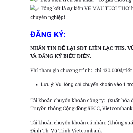
Tổng kết là sự kiện VẼ MÀU TUỔI THƠ ho
chuyên nghiệp!
ĐĂNG KÝ:
NHẮN TIN ĐỂ LẠI SĐT
LIÊN LẠC THS. V
VÀ ĐĂNG KÝ BIỂU DIỄN.
Phí tham gia chương trình: chỉ 420,000đ/tiết
Lưu ý: Vui lòng chỉ chuyển khoản vào 1 tr
Tài khoản chuyển khoản công ty: (xuất hóa
Truyền thông Cộng đồng SECC, Vietcombank
Tài khoản chuyển khoản cá nhân: (không xuấ
Đinh Thị Vũ Trinh Vietcombank