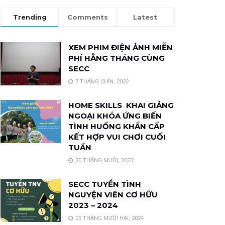
Trending
Comments
Latest
XEM PHIM ĐIỆN ẢNH MIỄN
PHÍ HẰNG THÁNG CÙNG
SECC
7 THÁNG CHÍN, 2022
HOME SKILLS KHAI GIẢNG
NGOẠI KHÓA ỨNG BIẾN
TÌNH HUỐNG KHẨN CẤP
KẾT HỢP VUI CHƠI CUỐI
TUẦN
20 THÁNG MƯỜI, 2023
SECC TUYỂN TÌNH
NGUYỆN VIÊN CƠ HỮU
2023 – 2024
23 THÁNG MƯỜI HAI, 2024