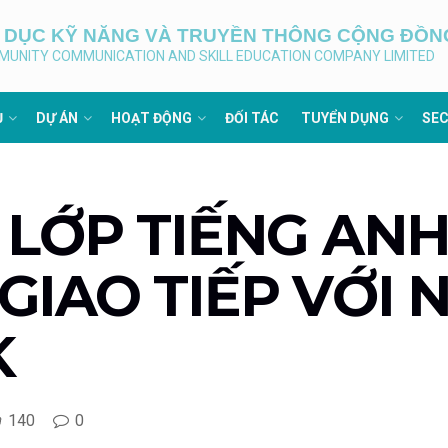
O DỤC KỸ NĂNG VÀ TRUYỀN THÔNG CỘNG ĐỒN
MUNITY COMMUNICATION AND SKILL EDUCATION COMPANY LIMITED
Ụ
DỰ ÁN
HOẠT ĐỘNG
ĐỐI TÁC
TUYỂN DỤNG
SEC
 LỚP TIẾNG AN
GIAO TIẾP VỚI 
K
140
0