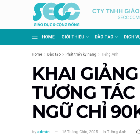
CTY TNHH GIÁ
SECC COM
HOME
GIỚI THIỆU
ĐÀO TẠO
DỊCH V
Home
Đào tạo
Phát triển kỹ năng
Tiếng Anh
KHAI GIẢNG
TƯƠNG TÁC 
NGỮ CHỈ 90
by
admin
15 Tháng Chín, 2025
in
Tiếng Anh