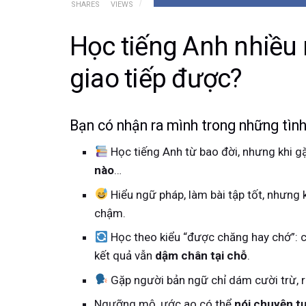
SHARES
VIEWS
Học tiếng Anh nhiề
giao tiếp được?
Bạn có nhận ra mình trong những tình
Học tiếng Anh từ bao đời, nhưng khi g
nào
…
Hiểu ngữ pháp, làm bài tập tốt, nhưng k
chậm.
Học theo kiểu “được chăng hay chớ”: có
kết quả vẫn
dậm chân tại chỗ
.
Gặp người bản ngữ chỉ dám cười trừ, r
Ngưỡng mộ, ước ao có thể
nói chuyện tự