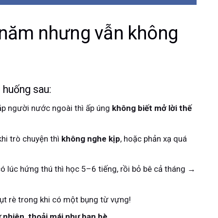
u năm nhưng vẫn không
 huống sau:
ặp người nước ngoài thì ấp úng
không biết mở lời thế
hi trò chuyện thì
không nghe kịp
, hoặc phản xạ quá
 lúc hứng thú thì học 5–6 tiếng, rồi bỏ bê cả tháng →
ụt rè trong khi có một bụng từ vựng!
 nhiên, thoải mái như bạn bè
…