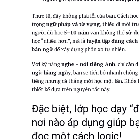
Thực tế, đây không phải lỗi của bạn. Cách họ
trọng
ngữ pháp và từ vựng
, thiếu đi môi t
người dù học
5–10 năm
vẫn không thể
sử d
học “nhiều hơn”, mà là
luyện tập đúng cách
bản ngữ
để xây dựng phản xạ tự nhiên.
Với kỹ năng
nghe – nói tiếng Anh
, chỉ cần
ngữ hằng ngày
, bạn sẽ tiến bộ nhanh chóng
tiếng nhưng cả tháng mới học một lần. Khóa
thiết kế dựa trên nguyên tắc này.
Đặc biệt, lớp học dạy “
nơi nào áp dụng giúp bạ
đọc một cách logic!