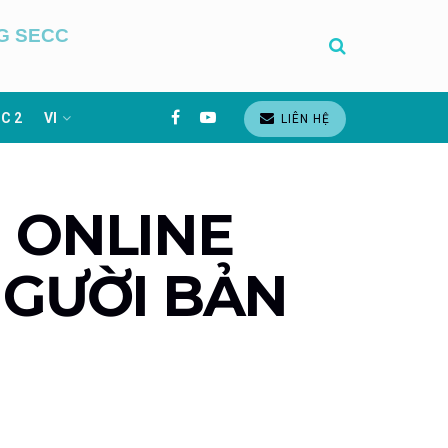
G SECC
C 2
VI
LIÊN HỆ
H ONLINE
NGƯỜI BẢN