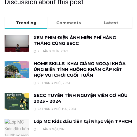
Discussion about this post
Trending
Comments
Latest
XEM PHIM ĐIỆN ẢNH MIỄN PHÍ HẰNG
THÁNG CÙNG SECC
7 THÁNG CHÍN, 2022
HOME SKILLS KHAI GIẢNG NGOẠI KHÓA
ỨNG BIẾN TÌNH HUỐNG KHẨN CẤP KẾT
HỢP VUI CHƠI CUỐI TUẦN
20 THÁNG MƯỜI, 2023
SECC TUYỂN TÌNH NGUYỆN VIÊN CƠ HỮU
2023 – 2024
23 THÁNG MƯỜI HAI, 2024
Lớp MC Kids đầu tiên tại Nhạc viện TPHCM
5 THÁNG MỘT, 2025