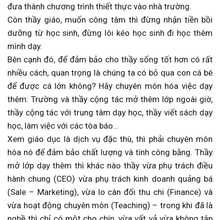
đưa thành chương trình thiết thực vào nhà trường.
Còn thầy giáo, muốn công tâm thì đừng nhận tiền bồi
dưỡng từ học sinh, đừng lôi kéo học sinh đi học thêm
mình dạy.
Bên cạnh đó, để đảm bảo cho thầy sống tốt hơn có rất
nhiều cách, quan trọng là chúng ta có bỏ qua con cá bé
để được cá lớn không? Hãy chuyên môn hóa việc dạy
thêm: Trường và thầy cộng tác mở thêm lớp ngoài giờ,
thầy cộng tác với trung tâm dạy học, thầy viết sách dạy
học, làm việc với các tòa báo…
Xem giáo dục là dịch vụ đặc thù, thì phải chuyên môn
hóa nó để đảm bảo chất lượng và tính công bằng. Thầy
mở lớp dạy thêm thì khác nào thầy vừa phụ trách điều
hành chung (CEO) vừa phụ trách kinh doanh quảng bá
(Sale – Marketing), vừa lo cân đối thu chi (Finance) và
vừa hoạt động chuyên môn (Teaching) – trong khi đã là
nghề thì chỉ có một cho chín, vừa vất vả vừa không tập