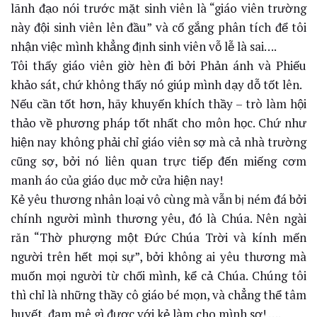
lãnh đạo nói trước mặt sinh viên là “giáo viên trường
này đội sinh viên lên đầu” và cố gắng phân tích để tôi
nhận việc mình khẳng định sinh viên vỗ lễ là sai….
Tôi thấy giáo viên giờ hèn đi bởi Phản ánh và Phiếu
khảo sát, chứ không thấy nó giúp mình dạy dỗ tốt lên.
Nếu cần tốt hơn, hãy khuyến khích thầy – trò làm hội
thảo về phương pháp tốt nhất cho môn học. Chứ như
hiện nay không phải chỉ giáo viên sợ mà cả nhà trường
cũng sợ, bởi nó liên quan trực tiếp đến miếng cơm
manh áo của giáo dục mở cửa hiện nay!
Kẻ yêu thương nhân loại vô cùng mà vẫn bị ném đá bởi
chính người mình thương yêu, đó là Chúa. Nên ngài
răn “Thờ phượng một Đức Chúa Trời và kính mến
người trên hết mọi sự”, bởi không ai yêu thương mà
muốn mọi người từ chối mình, kể cả Chúa. Chúng tôi
thì chỉ là những thầy cô giáo bé mọn, và chẳng thể tâm
huyết, đam mê gì được với kẻ làm cho mình sợ! ….