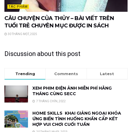
TÁC PHẨM
CÂU CHUYỆN CỦA THỦY – BÀI VIẾT TRÊN
TUỔI TRẺ CHUYÊN MỤC ĐƯỢC IN SÁCH
30 THÁNG MỘT, 2025
Discussion about this post
Trending
Comments
Latest
XEM PHIM ĐIỆN ẢNH MIỄN PHÍ HẰNG
THÁNG CÙNG SECC
7 THÁNG CHÍN, 2022
HOME SKILLS KHAI GIẢNG NGOẠI KHÓA
ỨNG BIẾN TÌNH HUỐNG KHẨN CẤP KẾT
HỢP VUI CHƠI CUỐI TUẦN
20 THÁNG MƯỜI, 2023