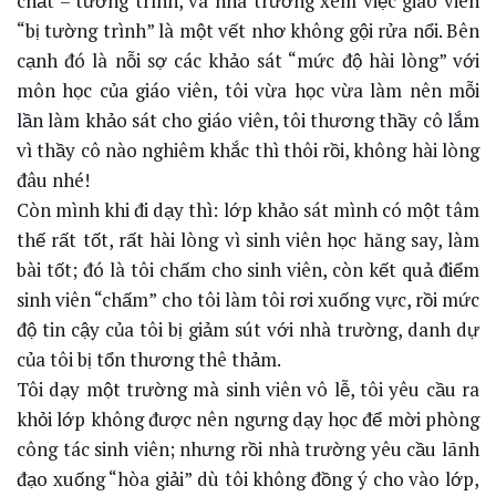
chất – tường trình, và nhà trường xem việc giáo viên
“bị tường trình” là một vết nhơ không gội rửa nổi. Bên
cạnh đó là nỗi sợ các khảo sát “mức độ hài lòng” với
môn học của giáo viên, tôi vừa học vừa làm nên mỗi
lần làm khảo sát cho giáo viên, tôi thương thầy cô lắm
vì thầy cô nào nghiêm khắc thì thôi rồi, không hài lòng
đâu nhé!
Còn mình khi đi dạy thì: lớp khảo sát mình có một tâm
thế rất tốt, rất hài lòng vì sinh viên học hăng say, làm
bài tốt; đó là tôi chấm cho sinh viên, còn kết quả điểm
sinh viên “chấm” cho tôi làm tôi rơi xuống vực, rồi mức
độ tin cậy của tôi bị giảm sút với nhà trường, danh dự
của tôi bị tổn thương thê thảm.
Tôi dạy một trường mà sinh viên vô lễ, tôi yêu cầu ra
khỏi lớp không được nên ngưng dạy học để mời phòng
công tác sinh viên; nhưng rồi nhà trường yêu cầu lãnh
đạo xuống “hòa giải” dù tôi không đồng ý cho vào lớp,