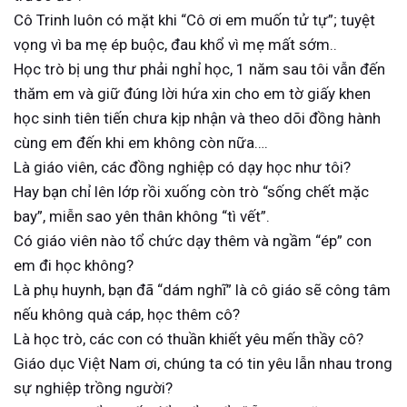
Cô Trinh luôn có mặt khi “Cô ơi em muốn tử tự”; tuyệt
vọng vì ba mẹ ép buộc, đau khổ vì mẹ mất sớm..
Học trò bị ung thư phải nghỉ học, 1 năm sau tôi vẫn đến
thăm em và giữ đúng lời hứa xin cho em tờ giấy khen
học sinh tiên tiến chưa kịp nhận và theo dõi đồng hành
cùng em đến khi em không còn nữa….
Là giáo viên, các đồng nghiệp có dạy học như tôi?
Hay bạn chỉ lên lớp rồi xuống còn trò “sống chết mặc
bay”, miễn sao yên thân không “tì vết”.
Có giáo viên nào tổ chức dạy thêm và ngầm “ép” con
em đi học không?
Là phụ huynh, bạn đã “dám nghĩ” là cô giáo sẽ công tâm
nếu không quà cáp, học thêm cô?
Là học trò, các con có thuần khiết yêu mến thầy cô?
Giáo dục Việt Nam ơi, chúng ta có tin yêu lẫn nhau trong
sự nghiệp trồng người?