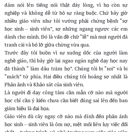
dám nói lên tiếng nói thật đáy lòng, vì họ còn sự
nghiệp và không dễ từ bỏ sự ràng buộc. Chứ bây giờ
nhiều giáo viên như tôi vướng phải chứng bệnh “sợ
học sinh – sinh viên”, sợ những ngang ngược các em
dành cho mình. Đó là vấn đề chữ “lễ” mà mọi người đã
tranh cãi và bỏ lỡ giữa chừng vừa qua.
Trước đây tôi buồn vì sự xuống dốc của người làm
nghề giáo, thì bây giờ lại ngao ngán nghề dạy học nay
đã thành “ làm dâu trăm họ”. Chúng tôi bị “soi” và bị
“mách” tứ phía. Hai điều chúng tôi hoảng sợ nhất là
Phản ảnh và Khảo sát của sinh viên.
Là người đi dạy công tâm cần mẫn cỡ nào mà người
học chỉ cần ý kiến chưa cần biết đúng sai lên đến ban
giám hiệu là đại họa.
Giáo viên dù cây ngay cỡ nào mà dính đến phản ánh
học sinh – sinh viên là ôm nợ, mệt mỏi liên lụy việc đối