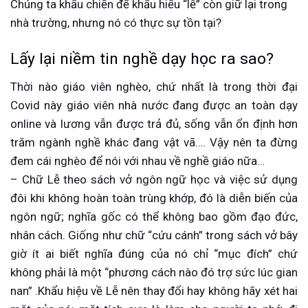
Chúng ta khẩu chiến để khẩu hiểu “lễ” còn giữ lại trong
nhà trường, nhưng nó có thực sự tồn tại?
Lấy lại niềm tin nghề dạy học ra sao?
Thời nào giáo viên nghèo, chứ nhất là trong thời đại
Covid này giáo viên nhà nước đang được an toàn dạy
online và lương vẫn được trả đủ, sống vẫn ổn định hơn
trăm ngành nghề khác đang vật vã…. Vậy nên ta đừng
đem cái nghèo để nói với nhau về nghề giáo nữa…
– Chữ Lễ theo sách vở ngôn ngữ học và việc sử dụng
đôi khi không hoàn toàn trùng khớp, đó là diễn biến của
ngôn ngữ; nghĩa gốc có thể không bao gồm đạo đức,
nhân cách. Giống như chữ “cứu cánh” trong sách vở bây
giờ ít ai biết nghĩa đúng của nó chỉ “mục đích” chứ
không phải là một “phương cách nào đó trợ sức lúc gian
nan” .Khẩu hiệu về Lễ nên thay đổi hay không hãy xét hai