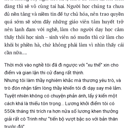
đàng thì sẽ vô cùng tai hại. Người học chúng ta chưa
đủ nền tảng và niềm tin để tự chủ hóa, nên trao quyền
quá sớm sẽ sớm đẩy những giáo viên tâm huyết trở
nên lạnh đạm với nghề, làm cho người dạy học cảm
thấy thôi học sinh – sinh viên nó muốn thì cứ làm cho
khỏi bị phiền hà, chứ không phải làm vì nhìn thấy cái
cần nữa….
Thời mới vào nghề tôi đã đi ngược với “xu thế” xin cho
điểm và gian lận thi cử đang rất thịnh.
Nhưng tôi làm thầy nghiêm khắc mà thương yêu trò, và
trò đón nhận tấm lòng thầy khiến tôi đi dạy say mê lắm.
Tuyệt nhiên không có chuyện phản ánh, lấy ý kiến một
cách khá là thiếu tôn trọng… Lương khởi điểm tôi có
550k tháng thì trích ra hơn nửa số lương khen thưởng
giải rất cô Trinh như “tiến bộ vượt bậc so với bản thân
trước đó”.