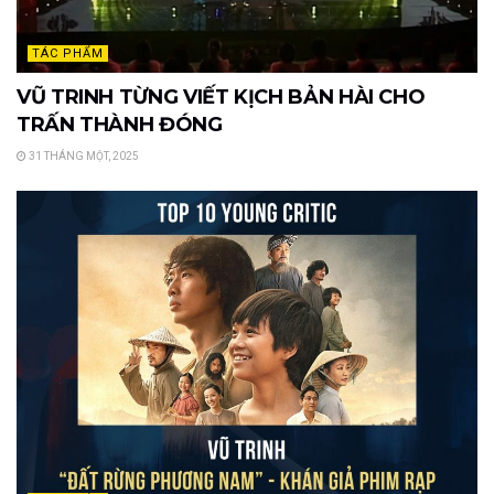
TÁC PHẨM
VŨ TRINH TỪNG VIẾT KỊCH BẢN HÀI CHO
TRẤN THÀNH ĐÓNG
31 THÁNG MỘT, 2025