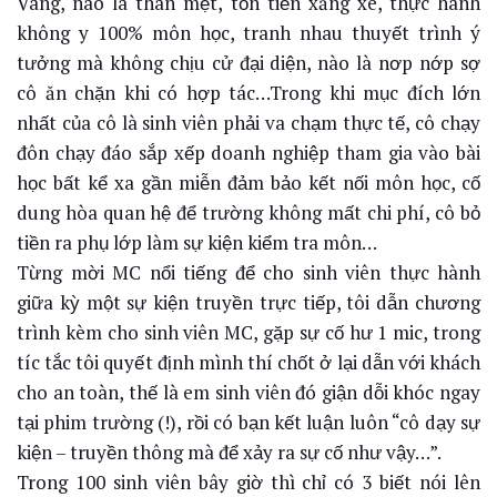
Vâng, nào là than mệt, tốn tiền xăng xe, thực hành
không y 100% môn học, tranh nhau thuyết trình ý
tưởng mà không chịu cử đại diện, nào là nơp nớp sợ
cô ăn chặn khi có hợp tác…Trong khi mục đích lớn
nhất của cô là sinh viên phải va chạm thực tế, cô chạy
đôn chạy đáo sắp xếp doanh nghiệp tham gia vào bài
học bất kể xa gần miễn đảm bảo kết nối môn học, cố
dung hòa quan hệ để trường không mất chi phí, cô bỏ
tiền ra phụ lớp làm sự kiện kiểm tra môn…
Từng mời MC nổi tiếng để cho sinh viên thực hành
giữa kỳ một sự kiện truyền trực tiếp, tôi dẫn chương
trình kèm cho sinh viên MC, gặp sự cố hư 1 mic, trong
tíc tắc tôi quyết định mình thí chốt ở lại dẫn với khách
cho an toàn, thế là em sinh viên đó giận dỗi khóc ngay
tại phim trường (!), rồi có bạn kết luận luôn “cô dạy sự
kiện – truyền thông mà để xảy ra sự cố như vậy…”.
Trong 100 sinh viên bây giờ thì chỉ có 3 biết nói lên