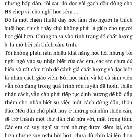
nhưng hấp dẫn, rồi sau đó đọc vài gạch đầu dòng cho
HS chép và cho nghỉ học sớm….
Đó là một chiến thuật dạy học làm cho người ta thích
buổi học, thích thầy chứ không phải là giúp cho người
học giỏi hơn! Chúng ta sa vào tình trạng để chất lượng
bị lu mờ bởi cái thích cảm tính.
Tôi không phàn nàn nhiều khả năng học hỏi nhưng tôi
nghi ngờ vào sự nhận biết của các em, các em chưa đủ
hiểu và rất cảm tính để đánh giá chất lượng và đặc biệt
là nhân cách giáo viên. Bởi học sinh, và kể cả sinh viên
vẫn còn đang trong quá trình rèn luyện để hoàn thiện
nhân cách, vẫn cần phải tiếp tục định hướng để bồi đắp
thêm cho nhận biết sự việc một cách đứng đắn, thấu
đáo. Nếu dân chủ phát huy ở những cái nhìn thiển cẩn,
sẽ trở thành một thứ dân chủ nửa vời, mất trọng tâm.
Các em có suy nghĩ sai trái nhưng được kiềm lại, còn
hơn những suy nghĩ hời hợt, chưa đủ chín lại lên diễn