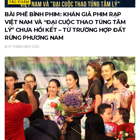
TÁC PHẨM
BÀI PHÊ BÌNH PHIM: KHÁN GIẢ PHIM RẠP
VIỆT NAM VÀ “ĐẠI CUỘC THAO TÚNG TÂM
LÝ” CHƯA HỒI KẾT – TỪ TRƯỜNG HỢP ĐẤT
RỪNG PHƯƠNG NAM
31 THÁNG MỘT, 2025