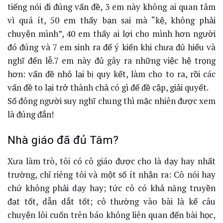
tiếng nói đi đúng vấn đề, 3 em này không ai quan tâm
vì quá ít, 50 em thấy bạn sai mà “kệ, không phải
chuyện mình”, 40 em thấy ai lợi cho mình hơn người
đó đúng và 7 em sinh ra để ý kiến khi chưa đủ hiểu và
nghĩ đến lễ.7 em này đủ gây ra những việc hệ trọng
hơn: vấn đề nhỏ lại bị quy kết, làm cho to ra, rồi các
vấn đề to lại trở thành chả có gì để đề cập, giải quyết.
Số đông người suy nghĩ chung thì mặc nhiên được xem
là đúng đắn!
Nhà giáo đã đủ Tâm?
Xưa làm trò, tôi có cô giáo được cho là dạy hay nhất
trường, chỉ riêng tôi và một số ít nhận ra: Cô nói hay
chứ không phải dạy hay; tức cô có khả năng truyền
đạt tốt, dẫn dắt tốt; cô thường vào bài là kể câu
chuyện lôi cuốn trên báo không liên quan đến bài học,